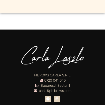
FIBROWS CARLA S.R.L.
0720 041 043
Bucuresti, Sector 1
carla@phibrows.com