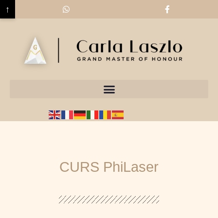
↑
CURS PhiLaser