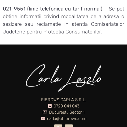
021-9551 (linie telefonica cu tarif normal)
– Se pot
obtine informatii privind modalitatea de a adresa o
sesizare sau reclamatie in atentia Comisariatelor
Judetene pentru Protectia Consumatorilor.
FIBROWS CARLA S.R.L.
0720 041 043
Bucuresti, Sector 1
carla@phibrows.com