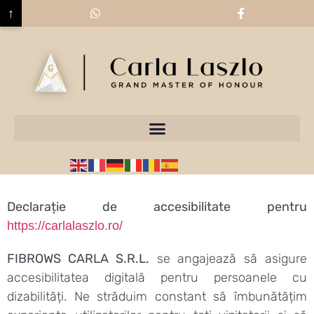
↑
Sari la
conținut
Declarație de accesibilitate pentru
https://carlalaszlo.ro/
FIBROWS CARLA S.R.L.
se angajează să asigure
accesibilitatea digitală pentru persoanele cu
dizabilități. Ne străduim constant să îmbunătățim