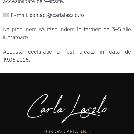
accesibilitate pe website:
E-mail:
contact@carlalaszlo.ro
Ne propunem să răspundem în termen de 3–5 zile
lucrătoare.
Această declarație a fost creată în data de
19.06.2025.
FIBROWS CARLA S.R.L.