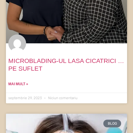
MICROBLADING-UL LASA CICATRICI …
PE SUFLET
MAI MULT »
septembrie 29, 2023
Niciun comentariu
BLOG