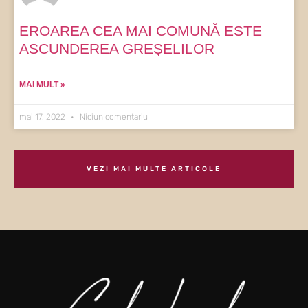
EROAREA CEA MAI COMUNĂ ESTE
ASCUNDEREA GREȘELILOR
MAI MULT »
mai 17, 2022
Niciun comentariu
VEZI MAI MULTE ARTICOLE