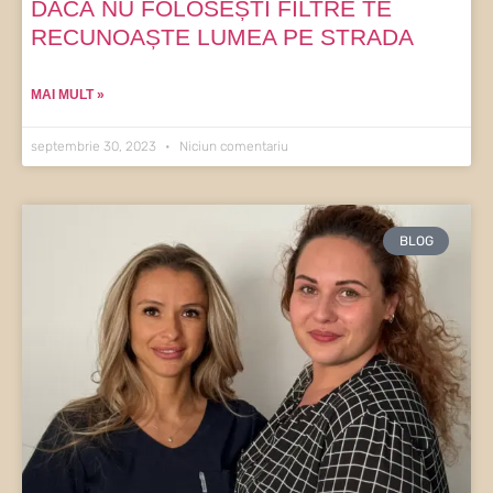
DACĂ NU FOLOSEȘTI FILTRE TE
RECUNOAȘTE LUMEA PE STRADA
MAI MULT »
septembrie 30, 2023
Niciun comentariu
BLOG