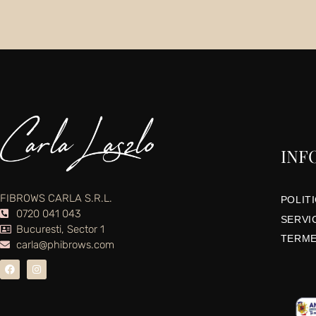
INF
FIBROWS CARLA S.R.L.
POLIT
0720 041 043
SERVIC
Bucuresti, Sector 1
TERMEN
carla@phibrows.com