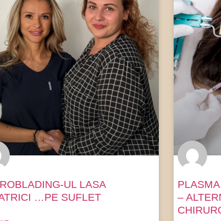
ROBLADING-UL LASA
PLASMA
ATRICI …PE SUFLET
– ALTER
CHIRUR