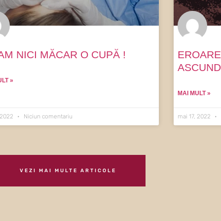
AM NICI MĂCAR O CUPĂ !
EROARE
ASCUND
ULT »
MAI MULT »
, 2022
Niciun comentariu
mai 17, 2022
VEZI MAI MULTE ARTICOLE