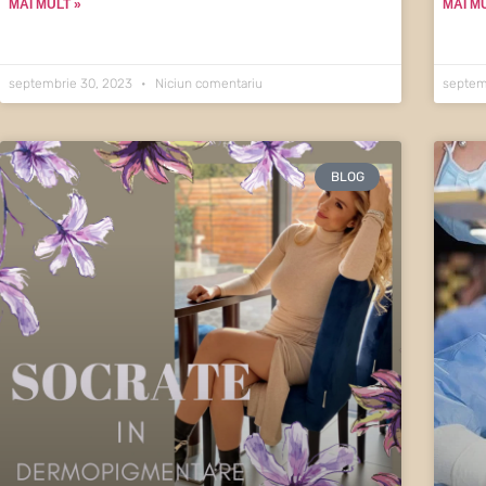
MAI MULT »
MAI M
septembrie 30, 2023
Niciun comentariu
septem
BLOG